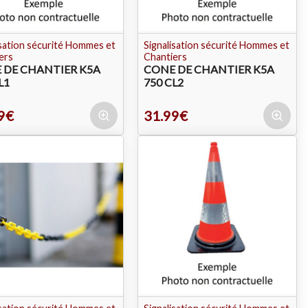
isation sécurité Hommes et
Signalisation sécurité Hommes et
ers
Chantiers
 DE CHANTIER K5A
CONE DE CHANTIER K5A
L1
750 CL2
9€
31.99€