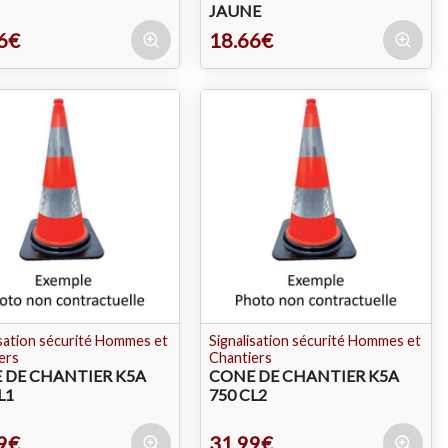
JAUNE
6€
18.66€
isation sécurité Hommes et
Signalisation sécurité Hommes et
ers
Chantiers
 DE CHANTIER K5A
CONE DE CHANTIER K5A
L1
750 CL2
9€
31.99€