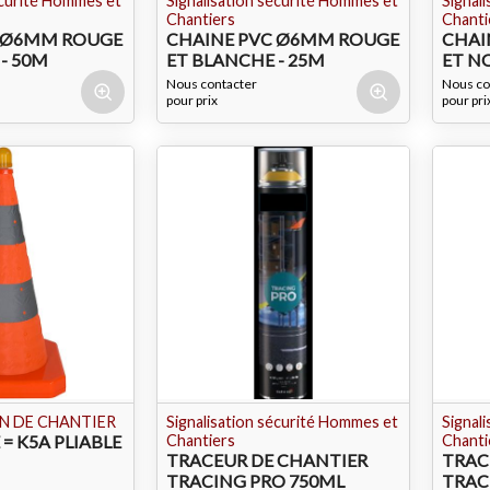
écurité Hommes et
Signalisation sécurité Hommes et
Signal
Chantiers
Chanti
C Ø6MM ROUGE
CHAINE PVC Ø6MM ROUGE
CHAI
- 50M
ET BLANCHE - 25M
ET NO
Nous contacter
Nous co
pour prix
pour pri
N DE CHANTIER
Signalisation sécurité Hommes et
Signal
= K5A PLIABLE
Chantiers
Chanti
TRACEUR DE CHANTIER
TRAC
TRACING PRO 750ML
TRAC