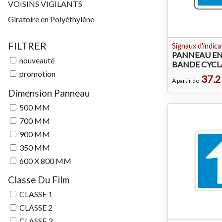
VOISINS VIGILANTS
Giratoire en Polyéthylène
FILTRER
Signaux d'indica
PANNEAU EN
nouveauté
BANDE CYCL
promotion
37.2
À partir de
Dimension Panneau
500 MM
700 MM
900 MM
350 MM
600 X 800 MM
Classe Du Film
CLASSE 1
CLASSE 2
CLASSE 3