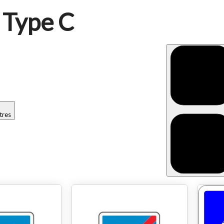
, Type C
ltres