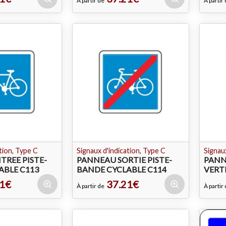
À partir de
À partir
tion, Type C
Signaux d'indication, Type C
Signaux
TREE PISTE-
PANNEAU SORTIE PISTE-
PANN
ABLE C113
BANDE CYCLABLE C114
VERT
1€
37.21€
À partir de
À partir