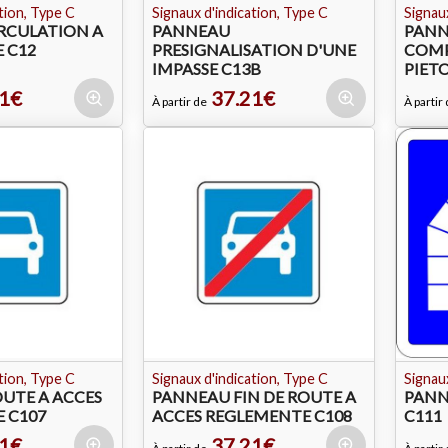
tion, Type C
Signaux d'indication, Type C
Signaux
RCULATION A
PANNEAU
PANN
 C12
PRESIGNALISATION D'UNE
COMP
IMPASSE C13B
PIET
1€
37.21€
À partir de
À partir
tion, Type C
Signaux d'indication, Type C
Signaux
UTE A ACCES
PANNEAU FIN DE ROUTE A
PANN
 C107
ACCES REGLEMENTE C108
C111
1€
37.21€