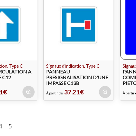
tion, Type C
Signaux d'indication, Type C
Signaux
RCULATION A
PANNEAU
PANN
 C12
PRESIGNALISATION D'UNE
COMP
IMPASSE C13B
PIET
1€
37.21€
À partir de
À partir
4
5